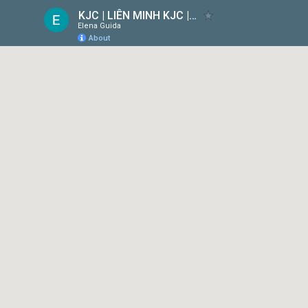
KJC | LIÊN MINH KJC | MỖI BƯỚC ĐI - MỖI Ý TƯỞNG
Elena Guida
About