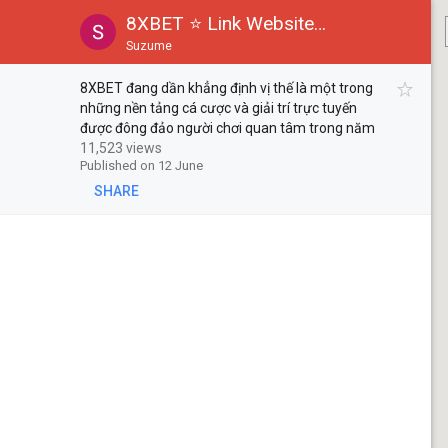
8XBET ⭐️ Link Website 8XBET Mới Nhất Google #2026
Suzume
8XBET đang dần khẳng định vị thế là một trong
những nền tảng cá cược và giải trí trực tuyến
được đông đảo người chơi quan tâm trong năm
2026. Với hệ sinh thái trò chơi đa dạng từ casino
8XBET đang dần khẳng định vị thế là một trong
11,523 views
Published on 12 June
trực tuyến, thể thao, slot game đến nhiều sản
những nền tảng cá cược và giải trí trực tuyến
phẩm giải trí hấp dẫn khác, 8XBET mang đến
được đông đảo người chơi quan tâm trong năm
SHARE
trải nghiệm chất lượng và cơ hội săn thưởng đầy
2026. Với hệ sinh thái trò chơi đa dạng từ casino
thú vị cho hội viên.
trực tuyến, thể thao, slot game đến nhiều sản
phẩm giải trí hấp dẫn khác, 8XBET mang đến
Website:
trải nghiệm chất lượng và cơ hội săn thưởng đầy
https://8xbetvip.org/
thú vị cho hội viên.
Email:
8xbetviporg@gmail.com
Website:
https://8xbetvip.org/
SĐT: 0347912343
Email:
8xbetviporg@gmail.com
Địa chỉ: 197/11 Đ. Nguyễn Thái Sơn, Hạnh
Thông, Hồ Chí Minh, Vietnam
SĐT: 0347912343