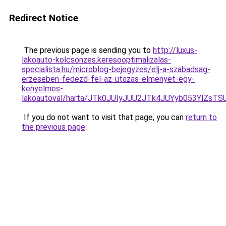
Redirect Notice
The previous page is sending you to
http://luxus-
lakoauto-kolcsonzes.keresooptimalizalas-
specialista.hu/microblog-bejegyzes/elj-a-szabadsag-
erzeseben-fedezd-fel-az-utazas-elmenyet-egy-
kenyelmes-
lakoautoval/harta/JTk0JUIyJUU2JTk4JUYyb053YlZ
If you do not want to visit that page, you can
return to
the previous page
.