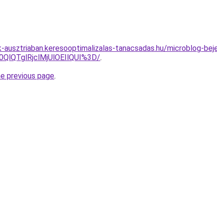
ok-ausztriaban.keresooptimalizalas-tanacsadas.hu/microblog-be
0QlQTglRjclMjUlOEIlQUI%3D/
.
he previous page
.