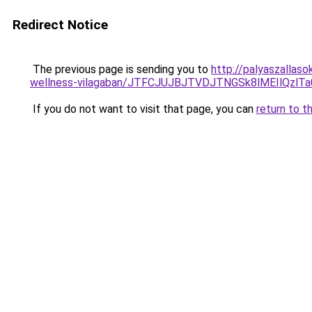
Redirect Notice
The previous page is sending you to
http://palyaszallas
wellness-vilagaban/JTFCJUJBJTVDJTNGSk8lMEIlQzlTa
If you do not want to visit that page, you can
return to t