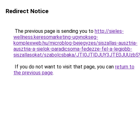
Redirect Notice
The previous page is sending you to
http://sieles-
wellness.keresomarketing-ugynokseg-
komplexweb.hu/microblog-bejegyzes/siszallas-ausztria-
ausztria-a-sielok-paradicsoma-fedezze-fel-a-legjobb-
siszallasokat/szabolcsbaka/JTI0JTlDJUY3JTE0JUU
If you do not want to visit that page, you can
return to
the previous page
.