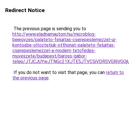
Redirect Notice
The previous page is sending you to
http://www.eladnamautom.hu/microblog-
bejegyzes/palateto-felujitas-cserepeslemezzel-uj-
kontosbe-oltoztetjuk-otthonat-palateto-felujitas-
cserepeslemezzel-a-modern-tetofedes-
muveszete/budapest/baross-gabor-
telep/JTJCJUYwJTNGc21XJTE5JTVCSiVDRSVGRiVGQ
If you do not want to visit that page, you can
return to
the previous page
.