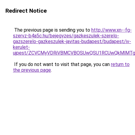
Redirect Notice
The previous page is sending you to
http://www.xn--fg-
szervz-b4a5c.hu/bejegyzes/gazkeszulek-szerelo-
gazszerelo-gazkeszulek-javitas-budapest/budapest/iv-
kerulet-
ujpest/ZCVCMyVDRiVBMCVBOSUwQSU1RCUwQkMlMTglQ
If you do not want to visit that page, you can
return to
the previous page
.