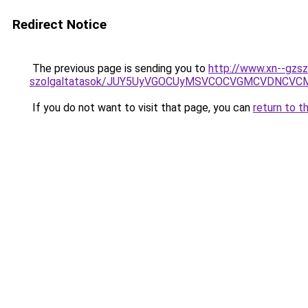
Redirect Notice
The previous page is sending you to
http://www.xn--gzsz
szolgaltatasok/JUY5UyVGOCUyMSVCOCVGMCVDNCVC
If you do not want to visit that page, you can
return to t