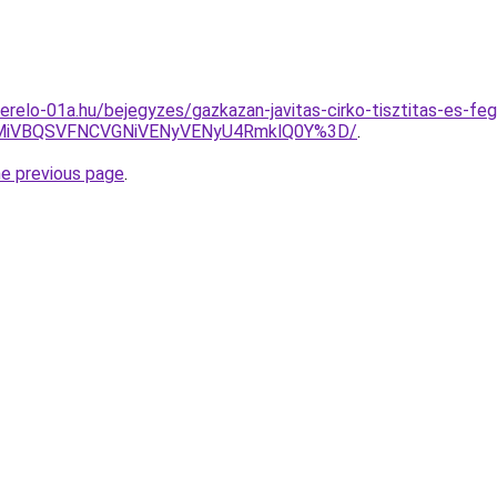
erelo-01a.hu/bejegyzes/gazkazan-javitas-cirko-tisztitas-es-fe
MiVBQSVFNCVGNiVENyVENyU4RmklQ0Y%3D/
.
he previous page
.