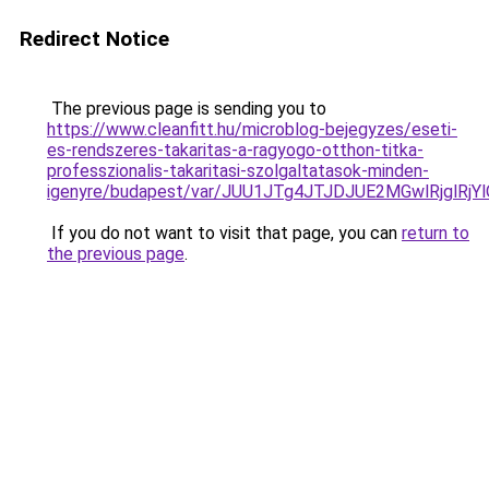
Redirect Notice
The previous page is sending you to
https://www.cleanfitt.hu/microblog-bejegyzes/eseti-
es-rendszeres-takaritas-a-ragyogo-otthon-titka-
professzionalis-takaritasi-szolgaltatasok-minden-
igenyre/budapest/var/JUU1JTg4JTJDJUE2MGwlRjgl
If you do not want to visit that page, you can
return to
the previous page
.